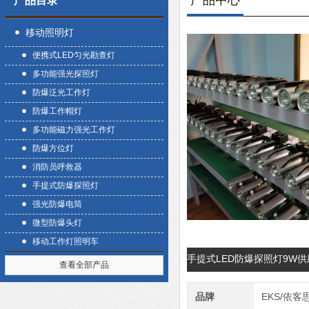
产品中心
产品目录
移动照明灯
便携式LED匀光勘查灯
多功能强光探照灯
防爆泛光工作灯
防爆工作帽灯
多功能磁力强光工作灯
防爆方位灯
消防员呼救器
手提式防爆探照灯
强光防爆电筒
微型防爆头灯
移动工作灯照明车
手提式LED防爆探照灯9W
查看全部产品
品牌
EKS/依客