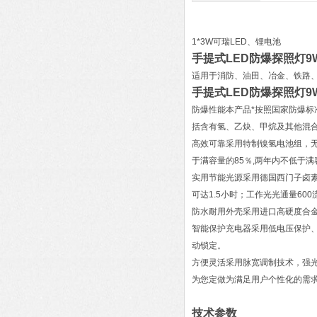
1*3W可瑞LED、锂电池
手提式LED防爆探照灯9
适用于消防、油田、冶金、铁路、
手提式LED防爆探照灯9
防爆性能本产品*按照国家防爆标
括含有氢、乙炔、甲烷及其他混
高效可靠采用特制镍氢电池组，
于满容量的85％,两年内不低于满容
实用节能光源采用德国西门子卤素
可达1.5小时；工作光光通量60
防水耐用外壳采用进口高硬度合金
智能保护充电器采用低电压保护
动锁定。
方便灵活采用脉宽调制技术，强
为您定做为满足用户个性化的需
技术参数