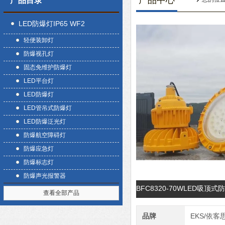
产品中心
产品目录
LED防爆灯IP65 WF2
轻便装卸灯
防爆视孔灯
固态免维护防爆灯
LED平台灯
LED防爆灯
LED管吊式防爆灯
LED防爆泛光灯
防爆航空障碍灯
防爆应急灯
防爆标志灯
防爆声光报警器
BFC8320-70WLED吸
查看全部产品
品牌
EKS/依客