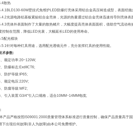
5.4散热
5.4.1BLD130-60W壁挂式免维护LED防爆灯壳体采用铝合金高压铸造成型，表
5.4.2光源电路铝基板紧贴铝合金壳体，光源的热量通过铝合金壳体迅速传导到壳体表
5.4.3壳体外表面制作了大量的散热鳍片，大幅度提高壳体表面面积，借助空气流动有
度控制在范围，降低LED光衰，大幅延长LED的使用寿命。
5.5配光模块
5.5.1针对每种灯具用途，选用配光透镜元件，充分发挥灯具的使用性能。
技术参数:
1、额定功率:20~120W;
2、防爆标志:ExdIICT6;
3、防护等级:IP65;
4、额定电压:220V;
5、防腐等级:WF2;
6、引入装置:G3/4"引入口规格，适合10MM~14MM电缆;
:
本产品严格按照IS09001:2000质量管理体系标准进行质量控制，确保产品质量高
用下出现任何故障(非人为故障)由本公司免费维护。