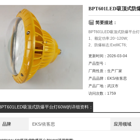
BPT601LED吸顶式防
简要描述：
BPT601LED吸顶式防爆平台灯
1、额定功率:20~120W;
2、防爆标志:ExdIICT6;
3、防护等级:IP65;
更新时间：
2026-03-04
4、额定电压:220V;
产品型号：
5、防腐等级:WF2;
厂商性质：
生产厂家
产品品牌：
EKS/依客思
产品厂地：
武汉市
访问次数：
1759
BPT601LED吸顶式防爆平台灯60W的详细资料：
品牌
EKS/依客思
应用领域