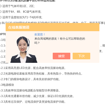
BPT601LED吸顶式防爆平台灯60W
适用范围:
◎ 适用于气体环境1区、2区;
◎ 适用于ⅡA、ⅡB、ⅡC级气体环境;
◎ 适用于温度组别为T1~T4的环境;
◎ BLD130-60W壁挂式免维护LED防爆灯适用于石油采炼、储存、化工、医药及军事
BPT601LED吸顶式防爆平台灯60W
结构特点
欢迎您！
来自局域网的朋友！有什么可以帮助您的
5.1结构及材料
吗？
5.1.1外壳采用含镁和钛量不大于7.5%的高强度铝合金制成,具有良好的耐冲击能力，能
5.1.2全隔爆结构设计,嵌入式电源腔，无线安装接线结构，灯具安装、维护十分简便。
5.1.3透明件采用钢化玻璃制成,透光率高，耐冲击，可承受4J冲击.
5.2光源
5.2.1采用高亮度LED光源，配合高效率恒流驱动电源。
5.2.2光源电路铝基板采用高导热铝板，具有热阻小，导热快的特点。
5.2.3专门的模块电路设计，具有良好的保护功能。
5.3电源模块
5.3.1高效率恒流驱动电源配合智能型功率调整器。
5.3.2具有光通量补偿功能，减少光衰，保证LED光源的光效。
5.3.3具有过压保护、过电流保护及突波电流保护功能。