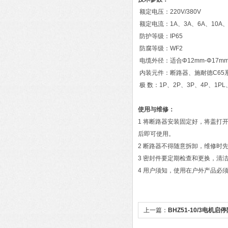
额定电压：220V/380V
额定电流：1A、3A、6A、10A、1
防护等级：IP65
防腐等级：WF2
电缆外径：适合Φ12mm-Φ17m
内装元件：断路器、施耐德C65
极 数：1P、2P、3P、4P、1PL、
使用与维修：
1 将断路器安装固定好，将盖打
后即可使用。
2 断路器不得随意拆卸，维修时
3 密封件要定期检查和更换，清
4 用户须知，使用在户外产品必
上一篇：
BHZ51-10/3电机