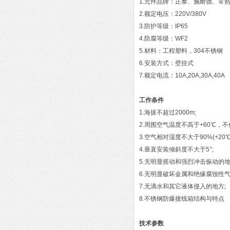
1.元件品牌：正泰、施耐德、常
2.额定电压：220V/380V
3.防护等级：IP65
4.防腐等级：WF2
5.材料：工程塑料，304不锈钢
6.安装方式：壁挂式
7.额定电流：10A,20A,30A,40A
工作条件
1.海拔不超过2000m;
2.周围空气温度不高于+60℃，不低
3.空气相对湿度不大于90%(+20℃
4.垂直安装倾斜度不大于5°;
5.无明显摇动和强烈冲击振动的地
6.无明显破坏金属和绝缘腐蚀性
7.无滴水和其它液体侵入的地方;
8.不锈钢防爆接线箱结构与特点
技术参数