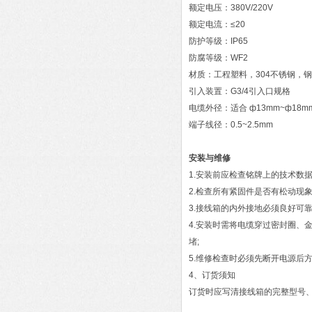
额定电压：380V/220V
额定电流：≤20
防护等级：IP65
防腐等级：WF2
材质：工程塑料，304不锈钢，
引入装置：G3/4引入口规格
电缆外径：适合 ф13mm~ф18m
端子线径：0.5~2.5mm
安装与维修
1.安装前应检查铭牌上的技术数
2.检查所有紧固件是否有松动现
3.接线箱的内外接地必须良好可靠
4.安装时需将电缆穿过密封圈、
堵;
5.维修检查时必须先断开电源后方
4、订货须知
订货时应写清接线箱的完整型号