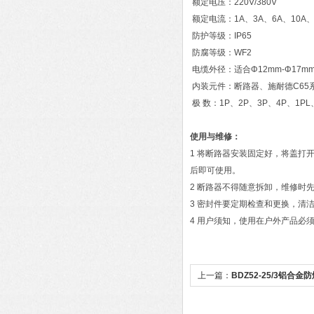
额定电压：220V/380V
额定电流：1A、3A、6A、10A、1
防护等级：IP65
防腐等级：WF2
电缆外径：适合Φ12mm-Φ17m
内装元件：断路器、施耐德C65
极 数：1P、2P、3P、4P、1PL、
使用与维修：
1 将断路器安装固定好，将盖打
后即可使用。
2 断路器不得随意拆卸，维修时
3 密封件要定期检查和更换，清
4 用户须知，使用在户外产品必
上一篇：
BDZ52-25/3铝合金