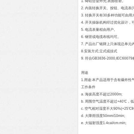
1. 铸铝合金外壳,表面喷塑。
2. 内装转换开关、按钮、电流表
3. 转换开关有30多种功能可由
4. 开关操纵机构经过优化设计
5. 电流表量程由用户。
6. 钢管或电缆布线均可。
7. 产品出厂铭牌上只体现总单元
8.安装方式:立式或挂式
9. 符合GB3836-2000,IEC60
用途
1.用途:本产品适用于含有爆炸性
工作条件
a. 海拔高度不超过2000m;
b. 周围空气温度不超过+40℃，低
c. 空气相对湿度不大90%(+25℃时
d. 大降雨强度50mm/10min;
e. 大辐射强度1.4cal/cm.min;