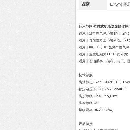
品牌
EKS/依客
适用范围
壁挂式现场防爆操作柱
适用于爆炸性气体环境1区、2区;
适用于可燃性粉尘环境20区、21区
适用于ⅡA、ⅡB、ⅡC级爆炸性气体
适用于温度组别为T1~T6的环境;
适用于石油采炼、储存、化工、
技术参数
防爆标志:ExedIIBT4/T5/T6、ExedI
额定电压:AC380V/220V/50HZ
防护等级:IP54 IP55(IP65)
防腐等级:WF1
螺纹规格:DN20 /G3/4;
产品特点