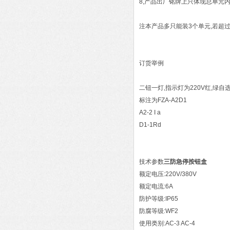
8,产品出厂铭牌上只体现总单元
注本产品多只能装3个单元,若超过
订货举例
二钮一灯,指示灯为220V红,绿
标注为FZA-A2D1
A2-2 I a
D1-1Rd
技术参数
三防急停按钮盒
额定电压:220V/380V
额定电流:6A
防护等级:IP65
防腐等级:WF2
使用类别:AC-3 AC-4