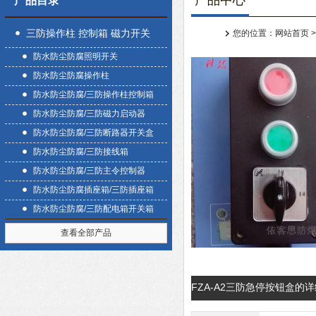
产品中心
产品目录
三防操作柱 控制箱 磁力开关
您的位置：
网站首页
防水防尘防腐照明开关
盒
防水防尘防腐操作柱
防水防尘防腐/三防操作柱控制箱
防水防尘防腐/三防磁力启动器
防水防尘防腐/三防断路器开关盒
防水防尘防腐/三防接线箱
防水防尘防腐/三防主令控制器
防水防尘防腐插座箱/三防插座箱
防水防尘防腐/三防配电箱开关箱
查看全部产品
FZA-A2三防急停按钮盒的