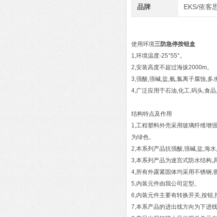
品牌
EKS/依客
使用环境
三防急停按钮盒
1,环境温度-25°55°。
2,安装高度不超过海拔2000m。
3,强酸,强碱,盐,氨,氯离子腐蚀,
4,广泛应用于石油,化工,码头,食
结构特点及作用
1,工程塑料外壳采用玻璃纤维增强
为绿色。
2,本系列产品抗强酸,强碱,盐,海
3,本系列产品为迷宫式防水结构,具
4,所有外露紧固体均采用不锈钢,密
5,内装元件由我公司定型。
6,内装元件主要有转换开关,按钮
7,本系产品的进出线方向为下进线