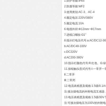
1.防护等级:IP65
2.防腐等级:WF2
3.使用类别:AC-3、AC-4
4.额定电压:220V/380V
5.额定电流:10A
6.电缆外径:Φ12mm~Φ17mm
7.进线口螺纹:G1”
8.指示灯电压代号:a:AC/DC12-3
b:AC/DC48-100V
c:DC220V
d:AC200-380V
10.指示灯颜色代号:R:红色、G:
11.按钮触头型式代号:Ⅰ:一常开
Ⅱ:二常开
Ⅲ:二常闭
12.电流表精度及规格:1.5级/0.1A 0. 
注:接次级电流的外附电流互感器
13.电压表精度及规格:1.5级/30V 50V 
注:可接次级电压为100V的外附