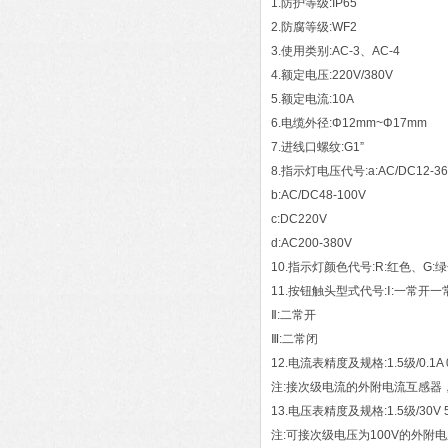
1.防护等级:IP65
2.防腐等级:WF2
3.使用类别:AC-3、AC-4
4.额定电压:220V/380V
5.额定电流:10A
6.电缆外径:Φ12mm~Φ17mm
7.进线口螺纹:G1”
8.指示灯电压代号:a:AC/DC12-36
b:AC/DC48-100V
c:DC220V
d:AC200-380V
10.指示灯颜色代号:R:红色、G:
11.按钮触头型式代号:Ⅰ:一常开一
Ⅱ:二常开
Ⅲ:二常闭
12.电流表精度及规格:1.5级/0.1A 0. 1
注:接次级电流的外附电流互感器
13.电压表精度及规格:1.5级/30V 50V 
注:可接次级电压为100V的外附