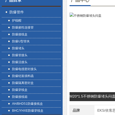
产品中心
产品目录
防爆管件
护线帽
防爆挠性连接管
防爆接线盒
防爆U型管夹
防爆堵头
防爆管接头
防爆活接头
防爆电缆密封接头
防爆铠装填料函
防爆隔离密封盒
防爆穿线盒
M20*1.5不锈钢防爆堵头
防爆接线箱
AH/BHD51防爆接线盒
品牌
EKS/依客
BHC/YHXE防爆穿线盒