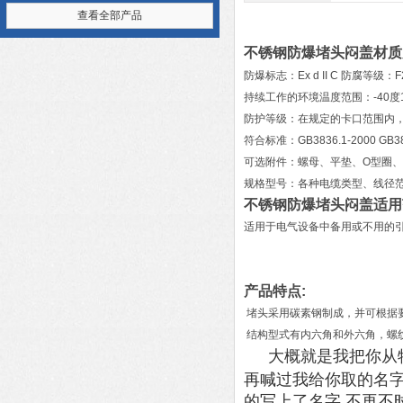
查看全部产品
不锈钢防爆堵头闷盖
材质
防爆标志：Ex d II C 防腐等级：F
持续工作的环境温度范围：-40度1
防护等级：在规定的卡口范围内，
符合标准：GB3836.1-2000 GB38
可选附件：螺母、平垫、O型圈
规格型号：各种电缆类型、线径
不锈钢防爆堵头闷盖
适用
适用于电气设备中备用或不用的引
产品特点:
堵头采用碳素钢制成，并可根据
结构型式有内六角和外六角，螺
大概就是我把你从特
再喊过我给你取的名字
的写上了名字 不再不