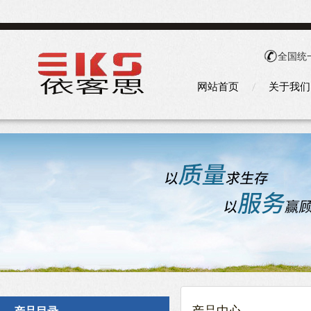
全国统
网站首页
关于我们