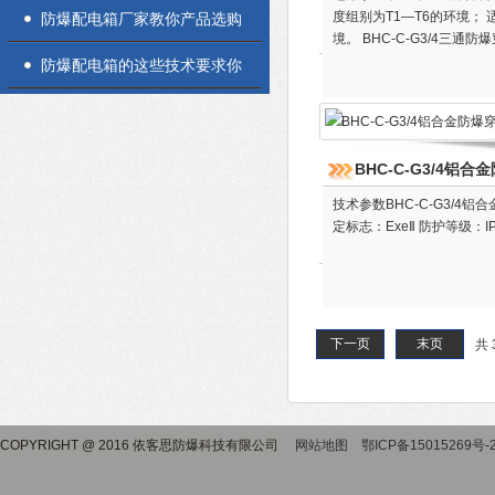
正确使用方法介绍
度组别为T1—T6的环境
防爆配电箱厂家教你产品选购
境。 BHC-C-G3/4三通防
技巧
防爆配电箱的这些技术要求你
知道吗
BHC-C-G3/4铝
技术参数BHC-C-G3/4铝合金
定标志：ExeⅡ 防护等级：I
下一页
末页
共 
COPYRIGHT @ 2016 依客思防爆科技有限公司
网站地图
鄂ICP备15015269号-