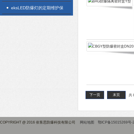
正确使用方法介绍
eksLED防爆灯的定期维护保
养方法分享
下一页
末页
共 
COPYRIGHT @ 2016 依客思防爆科技有限公司
网站地图
鄂ICP备15015269号-