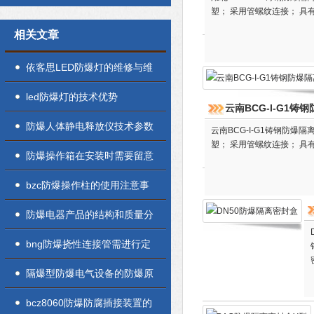
塑； 采用管螺纹连接； 具
相关文章
依客思LED防爆灯的维修与维
护
led防爆灯的技术优势
云南BCG-I-G1铸
防爆人体静电释放仪技术参数
云南BCG-I-G1铸钢防
塑； 采用管螺纹连接； 具
防爆操作箱在安装时需要留意
的难题解决方法
bzc防爆操作柱的使用注意事
项及防水措施介绍
防爆电器产品的结构和质量分
析
bng防爆挠性连接管需进行定
期的例行检验
隔爆型防爆电气设备的防爆原
理
bcz8060防爆防腐插接装置的