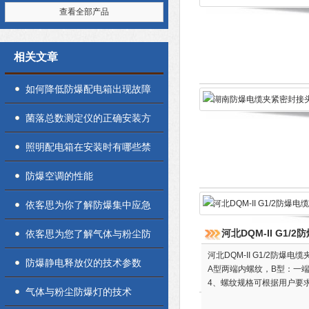
查看全部产品
相关文章
如何降低防爆配电箱出现故障
的几率
菌落总数测定仪的正确安装方
法全解析，新手也能轻松上手
照明配电箱在安装时有哪些禁
忌的地方呢？
防爆空调的性能
依客思为你了解防爆集中应急
电源控制箱
河北DQM-II G1
依客思为您了解气体与粉尘防
河北DQM-II G1/2防
爆灯的区别
防爆静电释放仪的技术参数
A型两端内螺纹，B型：一端
4、螺纹规格可根据用户要
气体与粉尘防爆灯的技术