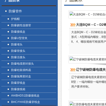
产品展示
产品目录
防爆管件
护线帽
大连BQM－C－D
防爆挠性连接管
防爆接线盒
大连BQM－C－D2铸铝合
形式：A型两端内螺纹，B型
防爆U型管夹
II。 4、螺纹规格可根据用
防爆堵头
防爆管接头
防爆活接头
防爆电缆密封接头
辽宁碳钢防爆电缆夹
防爆铠装填料函
防爆隔离密封盒
辽宁碳钢防爆电缆夹紧密封接
B型：一端内螺纹一端外螺纹，
防爆穿线盒
用户要求特制。
防爆接线箱
AH/BHD51防爆接线盒
BHC/YHXE防爆穿线盒