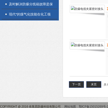
及时解决防爆分线箱故障是保
障人员安全与生产连续性的核
现代*的煤气化技能在化工领
心
域应用
下一页
末页
共 
COPYRIGHT @ 2016 依客思防爆科技有限公司
网站地图
鄂ICP备15015269号-