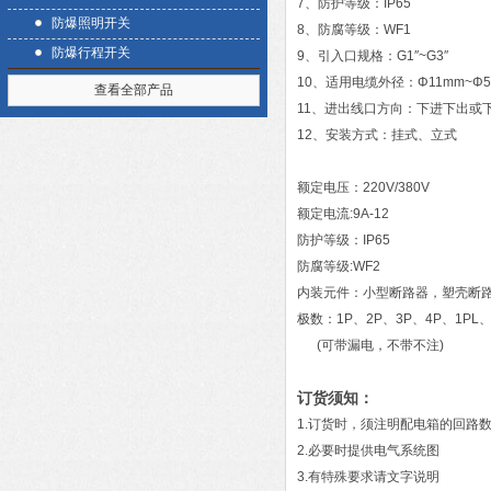
7、防护等级：IP65
防爆照明开关
8、防腐等级：WF1
防爆行程开关
9、引入口规格：G1″~G3″
10、适用电缆外径：Φ11mm~Φ5
查看全部产品
11、进出线口方向：下进下出或
12、安装方式：挂式、立式
额定电压：220V/380V
额定电流:9A-12
防护等级：IP65
防腐等级:WF2
内装元件：小型断路器，塑壳断
极数：1P、2P、3P、4P、1PL、
(可带漏电，不带不注)
订货须知：
1.订货时，须注明配电箱的回路
2.必要时提供电气系统图
3.有特殊要求请文字说明