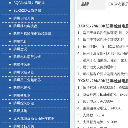
BQC防爆磁力启动器
品牌
EKS/依客
BLK52防爆断路器
防爆倒顺开关
BXX51-2/4/30K防爆检
防爆移动电缆盘
1、适用于爆炸性气体环境1区、
防爆自耦降压电磁起动器
2、适用于可燃性粉尘环境21区、
防爆电铃
3、适用于IIA、IIB、IIC级爆炸
防爆空调
4、适用于温度组别为T1~T6/T4
防爆电动葫芦按钮
5、适用于石油采炼、储存、化
防爆变频器
6、用于动力支路的通断；
防爆软启动器
7、可根据客户要求选配内部元件
防爆星三角起动器
BXX51-2/4/30K防爆检
防爆电暖气
1、执行标准：GB3836.1、GB3836.
2、防爆标志：ExdellBT4、Exdell
防爆变压器
3、额定电压：AC380V
防爆控制按钮
4、主回路额定电流：≤400A
防爆插销
5、支路数：2、4
无火花防爆插头插座连接器
6、支路额定电流：≤100A
防爆转换开关