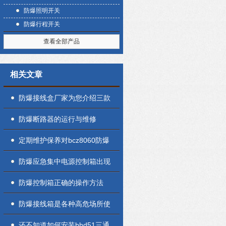
防爆照明开关
防爆行程开关
查看全部产品
相关文章
防爆接线盒厂家为您介绍三款
不同的产品区别
防爆断路器的运行与维修
定期维护保养对bcz8060防爆
防腐插接装置的安全性至关重
防爆应急集中电源控制箱出现
要
故障时可以这样去解决
防爆控制箱正确的操作方法
防爆接线箱是各种高危场所使
用的特殊设备
还不知道如何安装bhd51三通