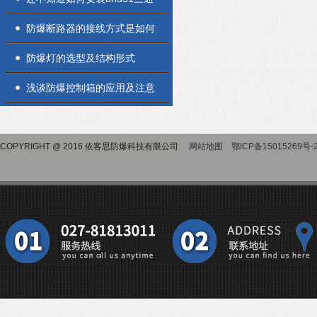
防爆接线盒？进来看
防爆断路器的接线方式是如何
防爆灯的选型及结构形式
浅谈防爆控制箱的应用及注意
事项
COPYRIGHT @ 2016 依客思防爆科技有限公司
网站地图
鄂ICP备15015269号-