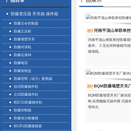
产品展示
产品目录
防爆变压器 开关箱 操作箱
防爆主令控制器
河南平顶山单联单控
防爆正压柜
防爆墙壁开关
河南平顶山单联单控防爆墙
条件。 2.无论何种接线均
防爆对讲机
接地线。
防爆石英钟
防爆电话
防爆按钮盒
防爆照明（动力）配电箱
BQM防爆墙壁开关
挂式防爆操作柱
立式防爆操作柱
BQM防爆墙壁开关厂家供
构.采用翘板式操作模 式操
BZC51防爆操作柱
等特点
防爆控制箱
防爆动力检修箱
BXJ51防爆接线箱