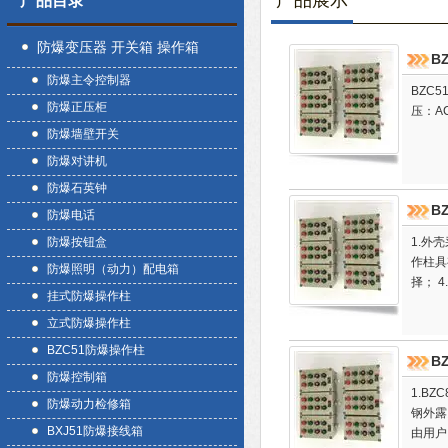
产品展示
产品目录
防爆变压器 开关箱 操作箱
B
防爆主令控制器
BZC
防爆正压柜
压：AC
防爆墙壁开关
防爆对讲机
防爆石英钟
B
防爆电话
防爆按钮盒
1.外
作柱具
防爆照明（动力）配电箱
择； 
挂式防爆操作柱
立式防爆操作柱
BZC51防爆操作柱
B
防爆控制箱
1.B
防爆动力检修箱
钢外露
BXJ51防爆接线箱
由用户