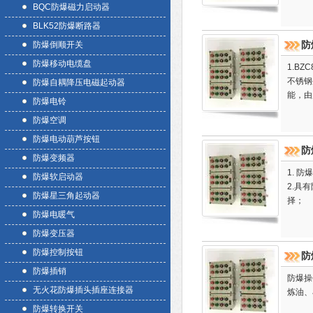
BQC防爆磁力启动器
BLK52防爆断路器
防
防爆倒顺开关
防爆移动电缆盘
1.B
不锈钢
防爆自耦降压电磁起动器
能，由
防爆电铃
防爆空调
防爆电动葫芦按钮
防
防爆变频器
1. 
防爆软启动器
2.具
防爆星三角起动器
择；
防爆电暖气
防爆变压器
防爆控制按钮
防
防爆插销
防爆操
无火花防爆插头插座连接器
炼油、
防爆转换开关