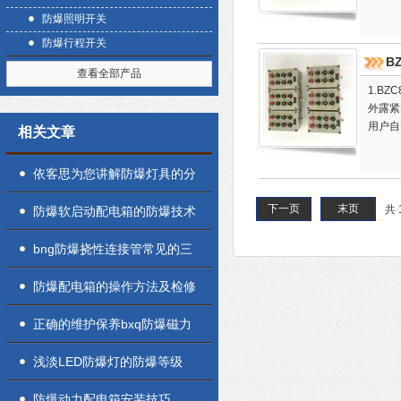
防爆照明开关
防爆行程开关
B
查看全部产品
1.B
外露紧
用户自
相关文章
依客思为您讲解防爆灯具的分
类
下一页
末页
共 
防爆软启动配电箱的防爆技术
问题应该高度关注和重视
bng防爆挠性连接管常见的三
种材质说明
防爆配电箱的操作方法及检修
注意事项
正确的维护保养bxq防爆磁力
起动器可确保运转的可靠性
浅淡LED防爆灯的防爆等级
防爆动力配电箱安装技巧