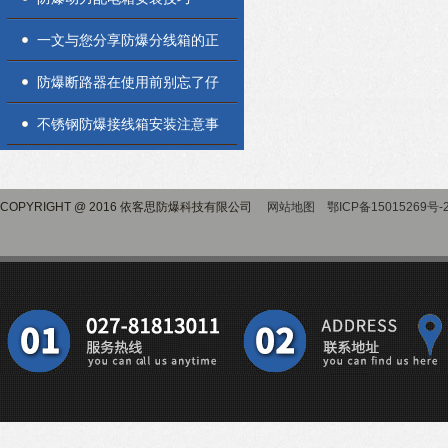
一文与您分享防爆分线箱的正
确使用方法
防爆断路器在使用前别忘了仔
细检查
不锈钢防爆接线箱安装注意事
项
COPYRIGHT @ 2016 依客思防爆科技有限公司
网站地图
鄂ICP备15015269号-