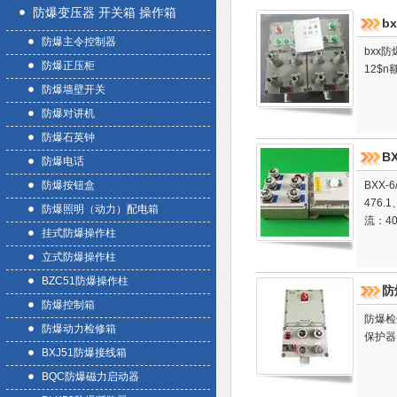
防爆变压器 开关箱 操作箱
b
防爆主令控制器
bxx
防爆正压柜
12$
防爆墙壁开关
防爆对讲机
防爆石英钟
B
防爆电话
防爆按钮盒
BXX-
476.
防爆照明（动力）配电箱
流：40
挂式防爆操作柱
立式防爆操作柱
BZC51防爆操作柱
防
防爆控制箱
防爆检
防爆动力检修箱
保护器
BXJ51防爆接线箱
BQC防爆磁力启动器