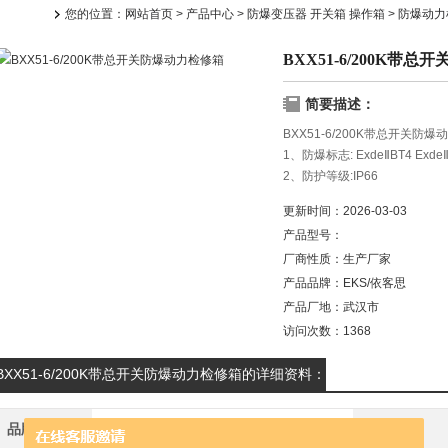
您的位置：
网站首页
>
产品中心
>
防爆变压器 开关箱 操作箱
>
防爆动力
BXX51-6/200K带
简要描述：
BXX51-6/200K带总开关
1、防爆标志: ExdeⅡBT4 ExdeⅡC
2、防护等级:IP66
3、防腐等级: WF2
更新时间：
2026-03-03
4、额定电压: AC220V/380V
产品型号：
5、额定电流： 22
厂商性质：
生产厂家
产品品牌：
EKS/依客思
产品厂地：
武汉市
访问次数：
1368
BXX51-6/200K带总开关防爆动力检修箱的详细资料：
品牌
EKS/依客思
应用领域