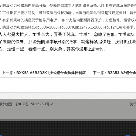
3.防爆动力检修箱内装高分断小型断路器或塑壳式断路器及指示灯,具有过载及短路保
4.可根据客户要求特制，可加装漏电保护功能，当漏电电流达到或超过规定值时，能
5.有多种规格的插座便于检修用电源， 各个支路均配断路器保护，方便检修。钢管或
6.防爆动力检修箱符合gb3836-2000,iec60079,gb12476.1-2000,iec61241标准要求
人人都是大忙人。忙着长大，弄丢了纯真。忙着*，忽略了
。忙着
思想
成功
了果腹的快餐。那些光阴里本该
的
，就这样紧追快赶，没能抓住
难忘
故事
次。走慢一些、看细一点。别太急，其实你没那么赶
。
时间
上一篇：
BXK58-A5B3D2K1挂式铝合金防爆控制箱
下一篇：
BZA53-A2铝
网站地图
鄂ICP备15015269号-2
关