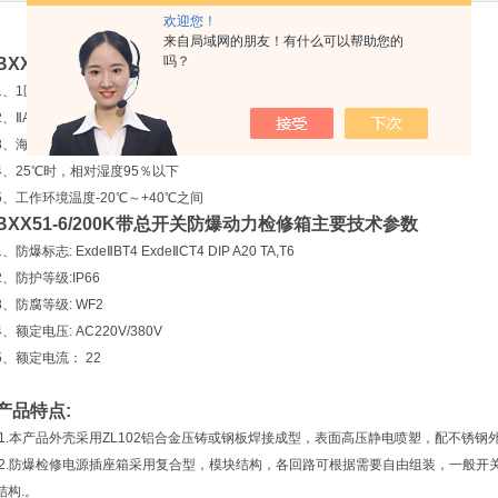
欢迎您！
来自局域网的朋友！有什么可以帮助您的
吗？
BXX51-6/200K带总开关防爆动力检修箱
适用范围
1、1区、2区爆炸性气体混合物危险场所或20区、21区、22区可燃性粉尘场所
2、ⅡA、ⅡB、 ⅡC类T1～T6组爆炸性气体混合物同时可使用在可燃性粉尘环境
3、海拔高度不超过2000米
4、25℃时，相对湿度95％以下
5、工作环境温度-20℃～+40℃之间
BXX51-6/200K带总开关防爆动力检修箱
主要技术参数
1、防爆标志: ExdeⅡBT4 ExdeⅡCT4 DIP A20 TA,T6
2、防护等级:IP66
3、防腐等级: WF2
4、额定电压: AC220V/380V
5、额定电流： 22
产品特点:
1.本产品外壳采用ZL102铝合金压铸或钢板焊接成型，表面高压静电喷塑，配不锈钢
2.防爆检修电源插座箱采用复合型，模块结构，各回路可根据需要自由组装，一般开
结构.。