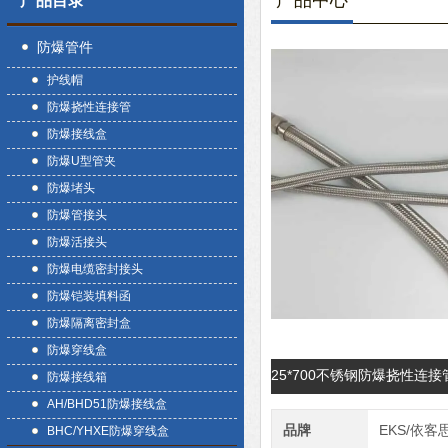
产品中心
产品目录
防爆管件
护线帽
防爆挠性连接管
防爆接线盒
防爆U型管夹
防爆堵头
防爆管接头
防爆活接头
防爆电缆密封接头
防爆铠装填料函
防爆隔离密封盒
防爆穿线盒
25*700不锈钢防爆挠性连
防爆接线箱
AH/BHD51防爆接线盒
品牌
EKS/依客
BHC/YHXE防爆穿线盒