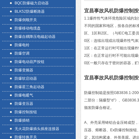
BQC防爆磁力启动器
宜昌事故风机防爆控制按
BLK52防爆断路器
1.1爆炸性气体环境危险区域的划
防爆倒顺开关
不同的国家和地区，按各自的标
防爆移动电缆盘
区、1区和2区。（与IEC电工委员
防爆自耦降压电磁起动器
0区：连续出现或出现爆炸性气体
防爆电铃
1区：在正常运行时可能出现爆炸
防爆空调
2区：在正常运行时不可能出现
防爆电动葫芦按钮
0区一般只存在于密封的容器，贮
防爆变频器
宜昌事故风机防爆控制按
防爆软启动器
防爆星三角起动器
防爆控制箱是按照GB3836.1-2
防爆电暖气
二部分：隔爆型“d"》、GB383
防爆变压器
颁发防爆合格证。
防爆控制按钮
防爆插销
A、外壳采用铸铝合金压铸成型
无火花防爆插头插座连接器
压器、熔断器、Ex防爆控制按
防爆转换开关
定，其结构紧凑、外形美观。进