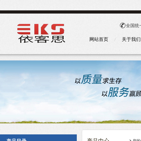
全国统
网站首页
关于我们
您的