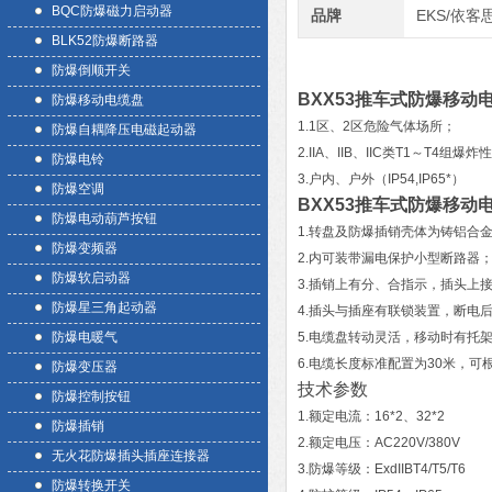
BQC防爆磁力启动器
品牌
EKS/依客
BLK52防爆断路器
防爆倒顺开关
BXX53推车式防爆移动
防爆移动电缆盘
1.1区、2区危险气体场所；
防爆自耦降压电磁起动器
2.IIA、IIB、IIC类T1～T4组
防爆电铃
3.户内、户外（IP54,IP65*）
防爆空调
BXX53推车式防爆移动
防爆电动葫芦按钮
1.转盘及防爆插销壳体为铸铝合
防爆变频器
2.内可装带漏电保护小型断路器
防爆软启动器
3.插销上有分、合指示，插头上
防爆星三角起动器
4.插头与插座有联锁装置，断电
防爆电暖气
5.电缆盘转动灵活，移动时有托
6.电缆长度标准配置为30米，可
防爆变压器
技术参数
防爆控制按钮
1.额定电流：16*2、32*2
防爆插销
2.额定电压：AC220V/380V
无火花防爆插头插座连接器
3.防爆等级：ExdIIBT4/T5/T6
防爆转换开关