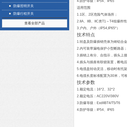
4.防护等级：IP54、IP65
防爆照明开关
适用范围
防爆行程开关
1.1区、2区危险气体场所；
2.IIA、IIB、IIC类T1～T4组
查看全部产品
3.户内、户外（IP54,IP65*）
技术特点
1.转盘及防爆插销壳体为铸铝合
2.内可装带漏电保护小型断路器
3.插销上有分、合指示，插头上
4.插头与插座有联锁装置，断电
5.电缆盘转动灵活，移动时有托
6.电缆长度标准配置为30米，可
技术参数
1.额定电流：16*2、32*2
2.额定电压：AC220V/380V
3.防爆等级：ExdIIBT4/T5/T6
4.防护等级：IP54、IP65