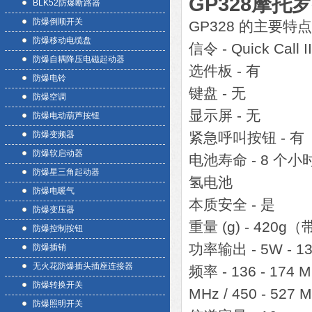
GP328摩
BLK52防爆断路器
防爆倒顺开关
GP328 的主要特点
防爆移动电缆盘
信令 - Quick Ca
防爆自耦降压电磁起动器
选件板 - 有
防爆电铃
键盘 - 无
防爆空调
显示屏 - 无
防爆电动葫芦按钮
防爆变频器
紧急呼叫按钮 - 有
防爆软启动器
电池寿命 - 8 
防爆星三角起动器
氢电池
防爆电暖气
本质安全 - 是
防爆变压器
重量 (g) - 42
防爆控制按钮
功率输出 - 5W - 136 
防爆插销
无火花防爆插头插座连接器
频率 - 136 - 174
防爆转换开关
MHz / 450 - 527 
防爆照明开关