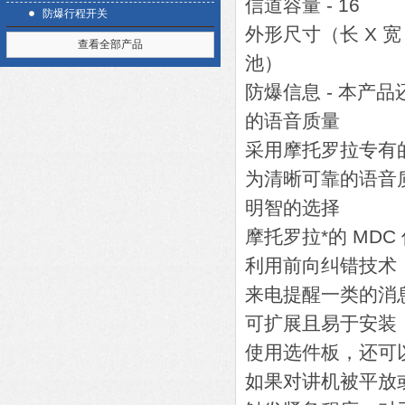
信道容量 - 16
防爆行程开关
外形尺寸（长 X 宽 X
查看全部产品
池）
防爆信息 - 本产
的语音质量
采用摩托罗拉专有的
为清晰可靠的语音
明智的选择
摩托罗拉*的 MD
利用前向纠错技术
来电提醒一类的消息，
可扩展且易于安装
使用选件板，还可以
如果对讲机被平放