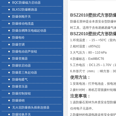
BQC防爆磁力启动器
BLK52防爆断路器
BSZ2010壁挂式方形防
防爆倒顺开关
防爆石英钟是全本质安全型防爆
防爆移动电缆盘
时工具。适用于含有易燃易爆气体
防爆自耦降压电磁起动器
BSZ2010壁挂式方形防
防爆电铃
1.环境温度：－15～+50℃（室
防爆空调
2.相对湿度：≤85%[1]
防爆电动葫芦按钮
3.大气压力：80～110 kPa
防爆变频器
4.防爆标志：ExdIIB/CT6
5.工作电压 ：DC1.25～1.70V
防爆软启动器
6.外形尺寸（mm）：IIB方形：300*3
防爆星三角起动器
使用方法：
防爆电暖气
1.安装电池：打开电池盒，按电池
防爆变压器
2.拨针对时：将机芯背面拨针轮
防爆控制按钮
注意事项：
防爆插销
1.该防爆石英钟为本质安全型防
无火花防爆插头插座连接器
任何电子元器件。
防爆转换开关
2.防爆钟的电源电路设有安全保