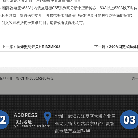
3. 有特殊要求可定制，户外型可按要求增加防 雨罩
4. 断路器电流≤63A时内装施耐德C65系列高分断小型断路器，63A以上630A以下时
5.具有过载、短路保护功能，可根据要求加装漏电等附件及分励脱扣器等保护装置;
6.引入装置根据拥护要求配制，钢管或电缆配电均可。
上一篇：
防爆照明开关HE-BZMK02
下一篇：
200A固定式防爆插
网站地图
鄂ICP备15015269号-2
关
地址：武汉市江夏区大桥产业园
金龙大街大桥路联东U谷江夏智
能制造产业园7-1#