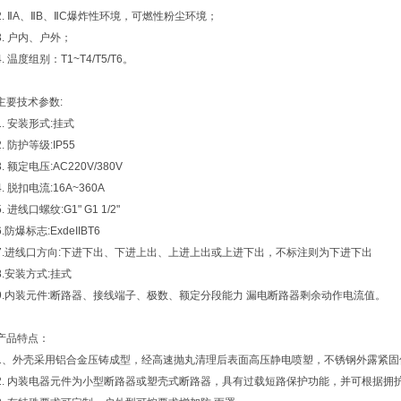
2. ⅡA、ⅡB、ⅡC爆炸性环境，可燃性粉尘环境；
3. 户内、户外；
4. 温度组别：T1~T4/T5/T6。
主要技术参数:
1. 安装形式:挂式
2. 防护等级:IP55
3. 额定电压:AC220V/380V
4. 脱扣电流:16A~360A
5. 进线口螺纹:G1" G1 1/2"
6.防爆标志:ExdeIIBT6
7.进线口方向:下进下出、下进上出、上进上出或上进下出，不标注则为下进下出
8.安装方式:挂式
9.内装元件:断路器、接线端子、极数、额定分段能力 漏电断路器剩余动作电流值。
产品特点：
1、外壳采用铝合金压铸成型，经高速抛丸清理后表面高压静电喷塑，不锈钢外露紧
2. 内装电器元件为小型断路器或塑壳式断路器，具有过载短路保护功能，并可根据拥