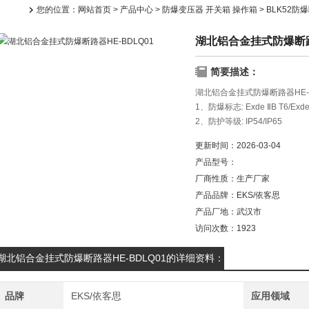
您的位置：
网站首页
>
产品中心
>
防爆变压器 开关箱 操作箱
>
BLK52防
湖北铝合金挂式防爆断路器
简要描述：
湖北铝合金挂式防爆断路器HE-
1、防爆标志: Exde ⅡB T6/Exde
2、防护等级: IP54/IP65
3、防腐等级: WF1
更新时间：
2026-03-04
产品型号：
厂商性质：
生产厂家
产品品牌：
EKS/依客思
产品厂地：
武汉市
访问次数：
1923
湖北铝合金挂式防爆断路器HE-BDLQ01的详细资料：
品牌
EKS/依客思
应用领域