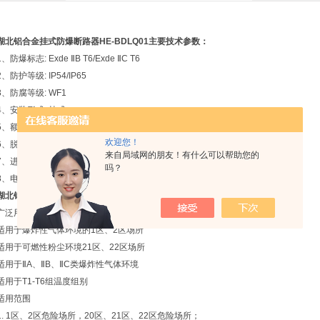
湖北铝合金挂式防爆断路器HE-BDLQ01
主要技术参数：
1、防爆标志: Exde ⅡB T6/Exde ⅡC T6
2、防护等级: IP54/IP65
3、防腐等级: WF1
4、安装形式: 挂式
5、额定电压: AC220V/380V
欢迎您！
6、脱扣电流: 电流63A
来自局域网的朋友！有什么可以帮助您的
7、进线口螺纹: G1" ~ G4 / "
吗？
8、电缆外径：φ 14mm~φ32mm
湖北铝合金挂式防爆断路器HE-BDLQ01
适用范围
广泛用于石油开采、炼油、化工等危险环境及海洋石油平台、油轮等危险场所，
适用于爆炸性气体环境的1区、2区场所
适用于可燃性粉尘环境21区、22区场所
适用于ⅡA、ⅡB、ⅡC类爆炸性气体环境
适用于T1-T6组温度组别
适用范围
1. 1区、2区危险场所，20区、21区、22区危险场所；