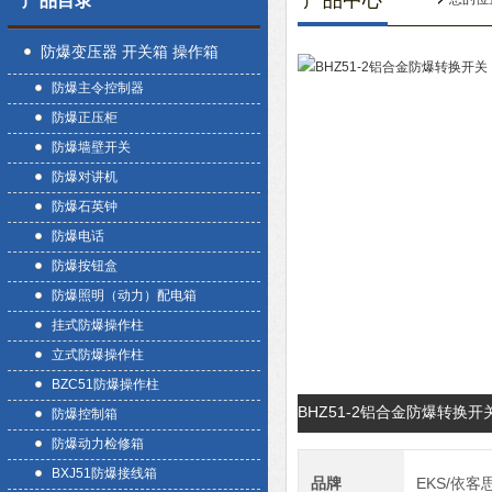
产品中心
产品目录
防爆变压器 开关箱 操作箱
防爆主令控制器
防爆正压柜
防爆墙壁开关
防爆对讲机
防爆石英钟
防爆电话
防爆按钮盒
防爆照明（动力）配电箱
挂式防爆操作柱
立式防爆操作柱
BZC51防爆操作柱
BHZ51-2铝合金防爆转换
防爆控制箱
防爆动力检修箱
BXJ51防爆接线箱
品牌
EKS/依客