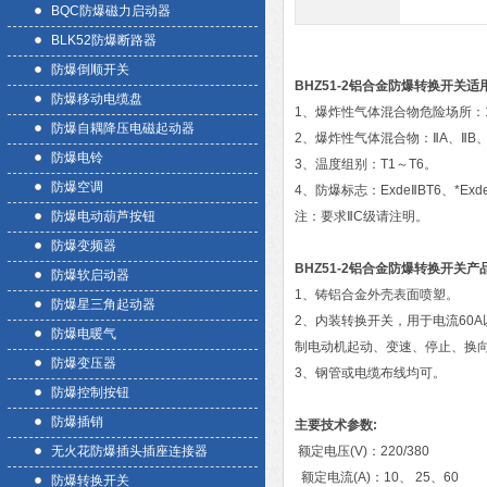
BQC防爆磁力启动器
BLK52防爆断路器
防爆倒顺开关
BHZ51-2铝合金防爆转换开关
适
防爆移动电缆盘
1、爆炸性气体混合物危险场所：
防爆自耦降压电磁起动器
2、爆炸性气体混合物：ⅡA、ⅡB、
防爆电铃
3、温度组别：T1～T6。
防爆空调
4、防爆标志：ExdeⅡBT6、*Exd
防爆电动葫芦按钮
注：要求ⅡC级请注明。
防爆变频器
BHZ51-2铝合金防爆转换开关
产
防爆软启动器
1、铸铝合金外壳表面喷塑。
防爆星三角起动器
2、内装转换开关，用于电流60
防爆电暖气
制电动机起动、变速、停止、换
防爆变压器
3、钢管或电缆布线均可。
防爆控制按钮
防爆插销
主要技术参数:
无火花防爆插头插座连接器
额定电压(V)：220/380
额定电流(A)：10、 25、60
防爆转换开关