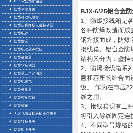
BLK52防爆断路器
防爆倒顺开关
BJX-6/25铝合
防爆移动电缆盘
1、防爆接线箱是
防爆自耦降压电磁起动器
各种防爆改造而成
防爆电铃
钢焊接而成，防爆
防爆空调
接线箱、铝合金防
防爆电动葫芦按钮
防爆变频器
结构又分为：壁挂
防爆软启动器
2、防爆接线箱系
防爆星三角起动器
盖和基座的结合面
防爆电暖气
级。 作为在电压2
防爆变压器
线之用。
防爆控制按钮
3、接线箱现有三种
防爆插销
无火花防爆插头插座连接器
将引入导线固定连
防爆转换开关
4、不同型号规格
防爆照明开关