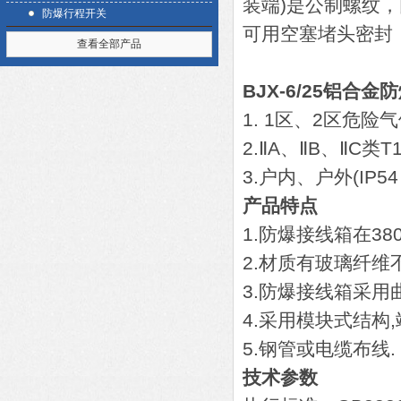
装端)是公制螺纹
防爆行程开关
可用空塞堵头密封
查看全部产品
BJX-6/25铝合
1. 1区、2区危险
2.ⅡA、ⅡB、ⅡC
3.户内、户外(IP5
产品特点
1.防爆接线箱在3
2.材质有玻璃纤维
3.防爆接线箱采用
4.采用模块式结构
5.钢管或电缆布线.
技术参数