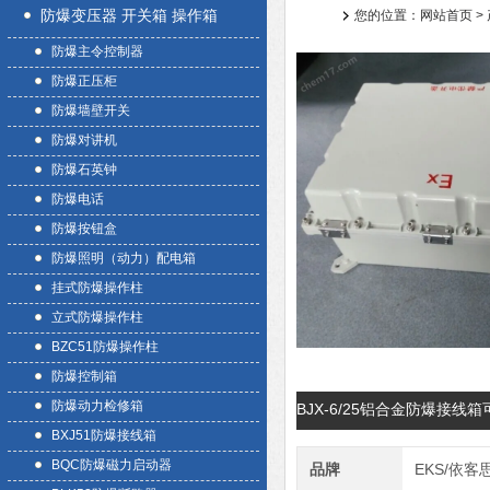
防爆变压器 开关箱 操作箱
您的位置：
网站首页
>
防爆主令控制器
防爆正压柜
防爆墙壁开关
防爆对讲机
防爆石英钟
防爆电话
防爆按钮盒
防爆照明（动力）配电箱
挂式防爆操作柱
立式防爆操作柱
BZC51防爆操作柱
防爆控制箱
防爆动力检修箱
BJX-6/25铝合金防爆接
BXJ51防爆接线箱
BQC防爆磁力启动器
品牌
EKS/依客