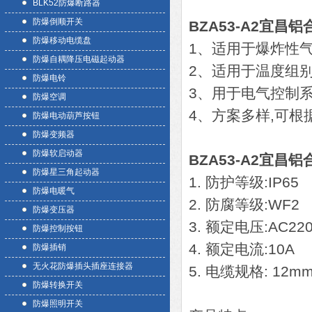
BLK52防爆断路器
防爆倒顺开关
BZA53-A2宜昌
防爆移动电缆盘
1、适用于爆炸性气体
防爆自耦降压电磁起动器
2、适用于温度组别为
防爆电铃
3、用于电气控制系
防爆空调
4、方案多样,可
防爆电动葫芦按钮
防爆变频器
防爆软启动器
BZA53-A2宜昌
防爆星三角起动器
1. 防护等级:IP65
防爆电暖气
2. 防腐等级:WF2
防爆变压器
3. 额定电压:AC220
防爆控制按钮
4. 额定电流:10A
防爆插销
无火花防爆插头插座连接器
5. 电缆规格: 12mm
防爆转换开关
防爆照明开关