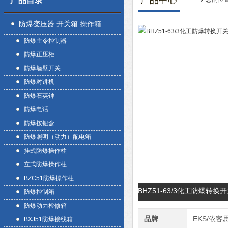
产品中心
产品目录
防爆变压器 开关箱 操作箱
防爆主令控制器
防爆正压柜
防爆墙壁开关
防爆对讲机
防爆石英钟
防爆电话
防爆按钮盒
防爆照明（动力）配电箱
挂式防爆操作柱
立式防爆操作柱
BZC51防爆操作柱
BHZ51-63/3化工防爆转
防爆控制箱
防爆动力检修箱
品牌
EKS/依客
BXJ51防爆接线箱