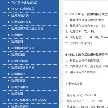
BQC防爆磁力启动器
BLK52防爆断路器
BHZ51-63/3化工防爆转换开关
适
防爆倒顺开关
1、爆炸性气体混合物危险场所：
防爆移动电缆盘
2、爆炸性气体混合物：ⅡA、ⅡB、
防爆自耦降压电磁起动器
3、温度组别：T1～T6。
防爆电铃
4、防爆标志：ExdeⅡBT6、*Exd
防爆空调
注：要求ⅡC级请注明。
防爆电动葫芦按钮
防爆变频器
BHZ51-63/3化工防爆转换开关
产
1、铸铝合金外壳表面喷塑。
防爆软启动器
2、内装转换开关，用于电流60
防爆星三角起动器
3、钢管或电缆布线均可。
防爆电暖气
防爆变压器
主要技术参数:
防爆控制按钮
防爆插销
额定电压(V)：220/380
无火花防爆插头插座连接器
额定电流(A)：10、 25、60
防爆转换开关
防爆标志：Exde II Bt6 *Exde II 