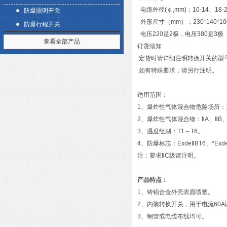
电缆外径(￠,mm)：10-14、18-
防爆照明开关
外形尺寸（mm）：230*140*100 25
防爆行程开关
电压220是2极，电压380是3极
查看全部产品
订货须知
定货时请详细注明转换开关的型
如有特殊要求，请另行注明。
适用范围：
1、爆炸性气体混合物危险场所：
2、爆炸性气体混合物：ⅡA、ⅡB、
3、温度组别：T1～T6。
4、防爆标志：ExdeⅡBT6、*Exd
注：要求ⅡC级请注明。
产品特点：
1、铸铝合金外壳表面喷塑。
2、内装转换开关，用于电流60
3、钢管或电缆布线均可。