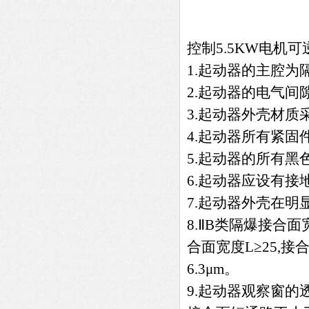
控制5.5KW电机
1.起动器的主腔为
2.起动器的电气间
3.起动器外壳材
4.起动器所有紧
5.起动器的所有
6.起动器应设有接
7.起动器外壳在明
8.ⅡB类隔爆接合面宽
合面宽度L≥25,接
6.3μm。
9.起动器观察窗