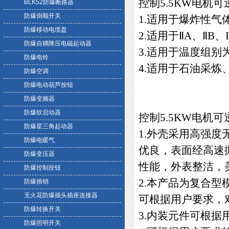
控制5.5KW电机
BLK52防爆断路器
防爆倒顺开关
1.适用于爆炸性气
防爆移动电缆盘
2.适用于ⅡA、ⅡB
防爆自耦降压电磁起动器
3.适用于温度组别为
防爆电铃
4.适用于石油采
防爆空调
防爆电动葫芦按钮
防爆变频器
防爆软启动器
控制5.5KW电机
防爆星三角起动器
1.外壳采用高强
防爆电暖气
优良，表面经高速
防爆变压器
性能，外表整洁，
防爆控制按钮
2.本产品为复合
防爆插销
无火花防爆插头插座连接器
可根据用户要求，
防爆转换开关
3.内装元件可根据
防爆照明开关