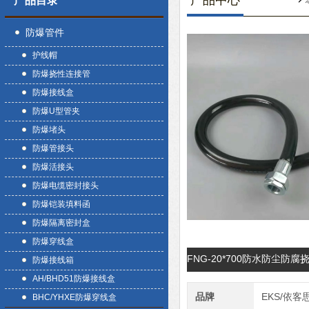
产品中心
产品目录
防爆管件
护线帽
防爆挠性连接管
防爆接线盒
防爆U型管夹
防爆堵头
防爆管接头
防爆活接头
防爆电缆密封接头
防爆铠装填料函
防爆隔离密封盒
防爆穿线盒
FNG-20*700防水防尘防
防爆接线箱
AH/BHD51防爆接线盒
品牌
EKS/依客
BHC/YHXE防爆穿线盒