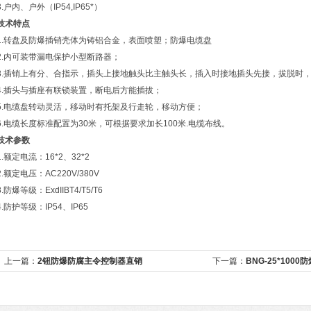
3.户内、户外（IP54,IP65*）
技术特点
1.转盘及防爆插销壳体为铸铝合金，表面喷塑；防爆电缆盘
2.内可装带漏电保护小型断路器；
3.插销上有分、合指示，插头上接地触头比主触头长，插入时接地插头先接，拔脱时
4.插头与插座有联锁装置，断电后方能插拔；
5.电缆盘转动灵活，移动时有托架及行走轮，移动方便；
6.电缆长度标准配置为30米，可根据要求加长100米.电缆布线。
技术参数
1.额定电流：16*2、32*2
2.额定电压：AC220V/380V
3.防爆等级：ExdIIBT4/T5/T6
4.防护等级：IP54、IP65
上一篇：
2钮防爆防腐主令控制器直销
下一篇：
BNG-25*100