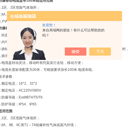
防爆移动电缆盘带100米线
适用范围
1.1区、2区危险气体场所；
2.IIA、IIB、IIC类T1～T4组爆炸性气体或蒸汽环境；
3.户内、户外（IP54,IP65*）
欢迎您！
防爆移动电缆盘带100米线
技术特点
来自局域网的朋友！有什么可以帮助您的
1.转盘及防爆插销壳体为铸铝合金，表面喷塑；防爆电缆盘
吗？
2.内可装带漏电保护小型断路器；
3.插销上有分、合指示，插头上接地触头比主触头长，插入时接地插头先接，拔脱时
4.插头与插座有联锁装置，断电后方能插拔；
5.电缆盘转动灵活，移动时有托架及行走轮，移动方便；
6.电缆长度标准配置为30米，可根据要求加长100米.电缆布线。
技术参数
1.额定电流：16*2、32*2
2.额定电压：AC220V/380V
3.防爆等级：ExdIIBT4/T5/T6
4.防护等级：IP54、IP65
适用范围
1.1区、2区危险气体场所；
2.IIA、IIB、IIC类T1～T4组爆炸性气体或蒸汽环境；