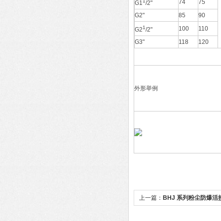
1
74
75
G1
/2"
G2"
85
90
1
100
110
G2
/2"
G3"
118
120
外形举例
上一篇：
BHJ 系列粉尘防爆活