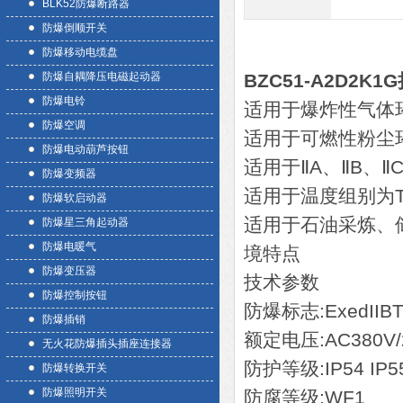
BLK52防爆断路器
防爆倒顺开关
防爆移动电缆盘
防爆自耦降压电磁起动器
BZC51-A2D2
防爆电铃
适用于爆炸性气体环
防爆空调
适用于可燃性粉尘环
防爆电动葫芦按钮
适用于ⅡA、ⅡB、Ⅱ
防爆变频器
适用于温度组别为T1
防爆软启动器
适用于石油采炼、
防爆星三角起动器
防爆电暖气
境特点
防爆变压器
技术参数
防爆控制按钮
防爆标志:ExedIIBT4/
防爆插销
额定电压:AC380V/2
无火花防爆插头插座连接器
防护等级:IP54 IP55
防爆转换开关
防爆照明开关
防腐等级:WF1