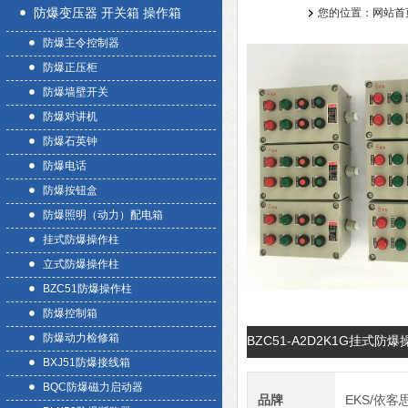
防爆变压器 开关箱 操作箱
您的位置：
网站首
防爆主令控制器
防爆正压柜
防爆墙壁开关
防爆对讲机
防爆石英钟
防爆电话
防爆按钮盒
防爆照明（动力）配电箱
挂式防爆操作柱
立式防爆操作柱
BZC51防爆操作柱
防爆控制箱
防爆动力检修箱
BZC51-A2D2K1G挂式
BXJ51防爆接线箱
BQC防爆磁力启动器
品牌
EKS/依客