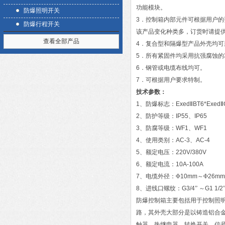
功能模块。
防爆照明开关
3
．控制箱内部元件可根据用户的
防爆行程开关
该产品变化种类多，订货时请提
查看全部产品
4
．复合型和隔爆型产品外壳均可
5
．所有紧固件均采用抗强腐蚀的
6
．钢管或电缆布线均可。
7
．可根据用户要求特制。
技术参数：
1
、防爆标志：
Exed
Ⅱ
BT6*Exed
Ⅱ
2
、防护等级：
IP55
、
IP65
3
、防腐等级：
WF1
、
WF1
4
、使用类别：
AC-3
、
AC-4
5
、额定电压：
220V/380V
6
、额定电流：
10A-100A
7
、电缆外径：Φ
10mm
～Φ
26mm
8
、进线口螺纹：
G3/4
”
～
G1 1/2
防爆控制箱主要包括用于控制照
路，其外壳大部分是以铸造铝合
触器、热继电器。转换开关、信