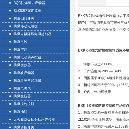
BQC防爆磁力启动器
BLK52防爆断路器
BXK
系列防爆电气控制箱（以下
防爆倒顺开关
IIBT4
。可适用于具有可燃性气体
防爆移动电缆盘
及绝缘的活动性化学物质，供交
防爆自耦降压电磁起动器
防爆电铃
防爆空调
BXK-6K挂式防爆控制箱
适用环
防爆电动葫芦按钮
1
、海拨不超过
2000m
防爆变频器
2
、工作温度为
-20
℃―
+40
℃
防爆软启动器
3
、周围属于
IIB
级
T4
组爆炸性混
防爆星三角起动器
4
、相对湿度不大于
90%
（
+25
℃
防爆电暖气
5
、户内、外均可使用
防爆变压器
防爆控制按钮
BXK-6K挂式防爆控制箱
产品特
防爆插销
1
．防爆控制箱一般有复合型和隔
无火花防爆插头插座连接器
ZL102
铝合金压铸成型，表面高
2
．隔爆型结构外壳采用
ZL102
铝
防爆转换开关