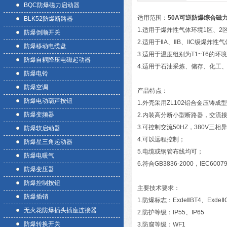
BQC防爆磁力启动器
适用范围：
50A可逆防爆综合磁
BLK52防爆断路器
1.适用于爆炸性气体环境1区、2
防爆倒顺开关
2.适用于ⅡA、ⅡB、IIC级爆炸性
防爆移动电缆盘
3.适用于温度组别为T1~T6的环
防爆自耦降压电磁起动器
4.适用于石油采炼、储存、化工
防爆电铃
防爆空调
产品特点：
防爆电动葫芦按钮
1.外壳采用ZL102铝合金压铸
防爆变频器
2.内装高分断小型断路器，交流
3.可控制交流50HZ，380V
防爆软启动器
4.可以远程控制；
防爆星三角起动器
5.电缆或钢管布线均可；
防爆电暖气
6.符合GB3836-2000，IEC60
防爆变压器
防爆控制按钮
主要技术要求：
防爆插销
1.防爆标志：ExdeⅡBT4、ExdeⅡ
无火花防爆插头插座连接器
2.防护等级：IP55、IP65
防爆转换开关
3.防腐等级：WF1