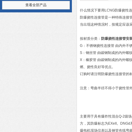
查看全部产品
什么情况下要用LCNG防爆挠性
防爆挠性连接管是一种特殊连接
当出现这种情况时，按规定应该
按材质分类：
防爆挠性连接管安
G：不锈钢挠性连接管 由内外不
S：钢丝管 由碳钢制成的内外螺
X：橡胶管 由碳钢制成的内外螺
燃、挠性良好等优点。
订购时请注明防爆挠性连接管的
注意：弯曲半径不得小于挠性管
主要用于具有爆炸性混合Q-2级
方，其防爆标志为EXeII。DN
爆电机现场仪表以及钢管布线弯曲难度