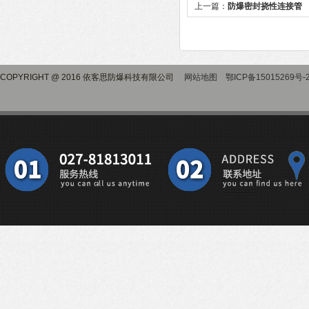
上一篇：
防爆密封挠性连接管
COPYRIGHT @ 2016 依客思防爆科技有限公司
网站地图
鄂ICP备15015269号-