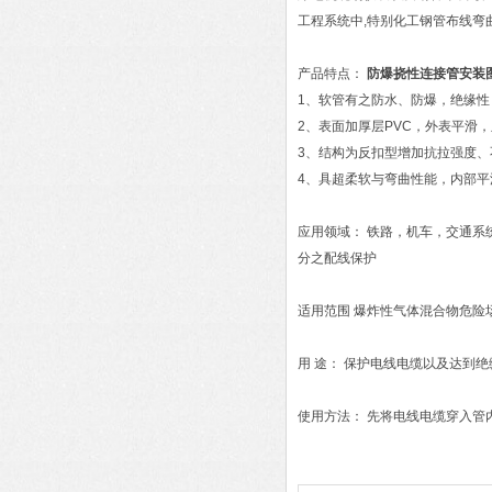
工程系统中,特别化工钢管布线弯
产品特点：
防爆挠性连接管安装
1、软管有之防水、防爆，绝缘性
2、表面加厚层PVC，外表平滑
3、结构为反扣型增加抗拉强度、
4、具超柔软与弯曲性能，内部
应用领域： 铁路，机车，交通
分之配线保护
适用范围 爆炸性气体混合物危险
用 途： 保护电线电缆以及达到
使用方法： 先将电线电缆穿入管