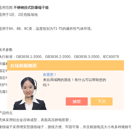
适用范围
不锈钢挂式防爆端子箱
适用于1区、2区危险场地
。
适用于ⅡA、ⅡB、ⅡC类，温度组别为T1-T5的爆炸性气体环境。
技术参数
执行标准：GB3836.1-2000、GB3836.2-2000、GB3836.3-2000、IEC60079
防爆标志: ExdⅡT6、*ExdⅡBT6、*ExedⅡCT6
额定电压：AC380/50Hz
欢迎您！
额定电流：20A
来自局域网的朋友！有什么可以帮助您的
防护等级：IP54、*IP55、*IP65
吗？
防腐等级：WF1 进线示意图
产品特点
壳体采用铝合金压铸成型，表面高压静电喷塑；
接线端子采用增安型接线端子，接线方便、牢固可靠，并且根据电流大小有多种规格