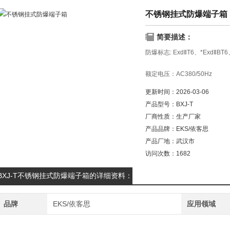
不锈钢挂式防爆端子箱
简要描述：
防爆标志: ExdⅡT6、*ExdⅡBT6
额定电压：AC380/50Hz
更新时间：
2026-03-06
额定电流：20A
产品型号：
BXJ-T
厂商性质：
生产厂家
防护等级：IP54、*IP55、*IP6
产品品牌：
EKS/依客思
防腐等级：WF1
产品厂地：
武汉市
不锈钢挂式防爆端子箱
访问次数：
1682
BXJ-T不锈钢挂式防爆端子箱的详细资料：
品牌
EKS/依客思
应用领域