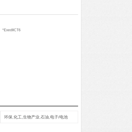
、*ExedⅡCT6
5
环保,化工,生物产业,石油,电子/电池