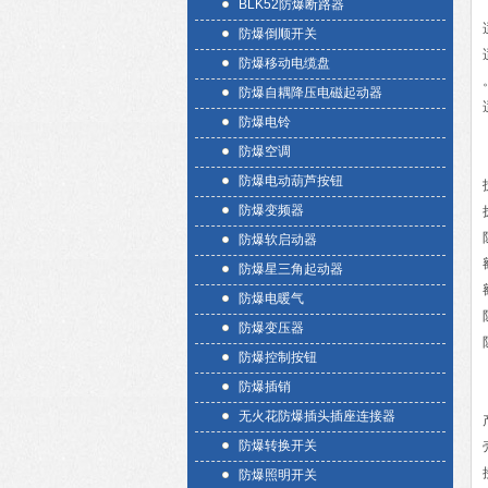
BLK52防爆断路器
防爆倒顺开关
防爆移动电缆盘
防爆自耦降压电磁起动器
防爆电铃
防爆空调
防爆电动葫芦按钮
防爆变频器
防爆软启动器
防爆星三角起动器
防爆电暖气
防爆变压器
防爆控制按钮
防爆插销
无火花防爆插头插座连接器
防爆转换开关
防爆照明开关