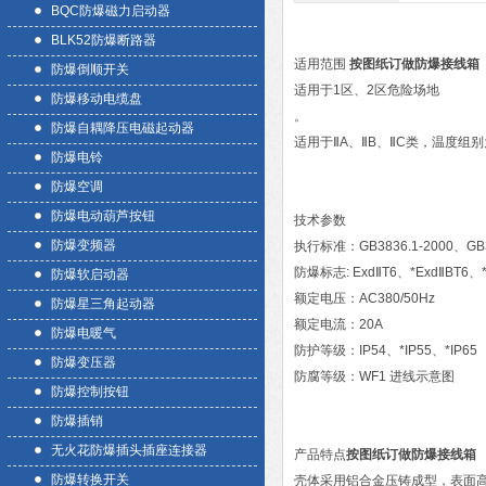
BQC防爆磁力启动器
BLK52防爆断路器
适用范围
按图纸订做防爆接线箱
防爆倒顺开关
适用于1区、2区危险场地
防爆移动电缆盘
。
防爆自耦降压电磁起动器
适用于ⅡA、ⅡB、ⅡC类，温度组别
防爆电铃
防爆空调
防爆电动葫芦按钮
技术参数
防爆变频器
执行标准：GB3836.1-2000、GB38
防爆标志: ExdⅡT6、*ExdⅡBT6、*
防爆软启动器
额定电压：AC380/50Hz
防爆星三角起动器
额定电流：20A
防爆电暖气
防护等级：IP54、*IP55、*IP65
防爆变压器
防腐等级：WF1 进线示意图
防爆控制按钮
防爆插销
无火花防爆插头插座连接器
产品特点
按图纸订做防爆接线箱
防爆转换开关
壳体采用铝合金压铸成型，表面