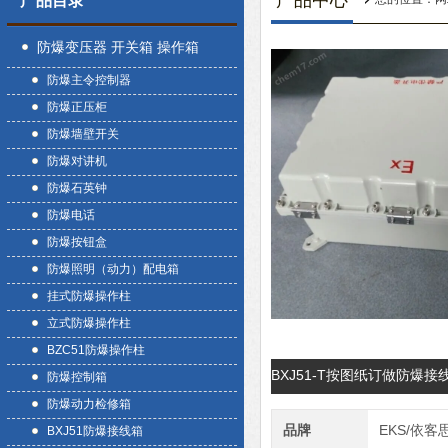
产品中心
产品目录
防爆变压器 开关箱 操作箱
防爆主令控制器
防爆正压柜
防爆墙壁开关
防爆对讲机
防爆石英钟
防爆电话
防爆按钮盒
防爆照明（动力）配电箱
挂式防爆操作柱
立式防爆操作柱
BZC51防爆操作柱
BXJ51-T按图纸订做防爆
防爆控制箱
防爆动力检修箱
品牌
EKS/依客
BXJ51防爆接线箱