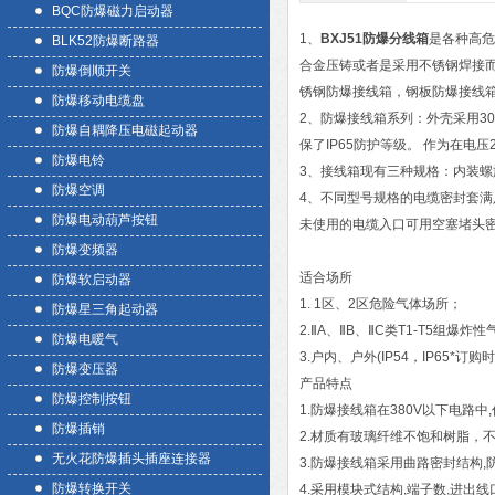
BQC防爆磁力启动器
1、
BXJ51防爆分线箱
是各种高危
BLK52防爆断路器
合金压铸或者是采用不锈钢焊接
防爆倒顺开关
锈钢防爆接线箱，钢板防爆接线
防爆移动电缆盘
2、防爆接线箱系列：外壳采用3
防爆自耦降压电磁起动器
保了IP65防护等级。 作为在电
防爆电铃
3、接线箱现有三种规格：内装螺旋
防爆空调
4、不同型号规格的电缆密封套满
防爆电动葫芦按钮
未使用的电缆入口可用空塞堵头
防爆变频器
适合场所
防爆软启动器
1. 1区、2区危险气体场所；
防爆星三角起动器
2.ⅡA、ⅡB、ⅡC类T1-T5组爆
防爆电暖气
3.户内、户外(IP54，IP65*订购
防爆变压器
产品特点
防爆控制按钮
1.防爆接线箱在380V以下电路中
防爆插销
2.材质有玻璃纤维不饱和树脂，不
无火花防爆插头插座连接器
3.防爆接线箱采用曲路密封结构,
防爆转换开关
4.采用模块式结构,端子数,进出线