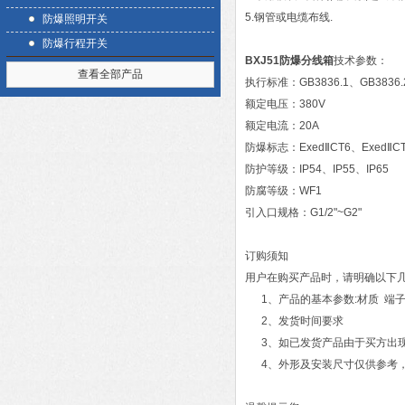
5.钢管或电缆布线.
防爆照明开关
防爆行程开关
BXJ51防爆分线箱
技术参数：
查看全部产品
执行标准：GB3836.1、GB3836.2
额定电压：380V
额定电流：20A
防爆标志：ExedⅡCT6、ExedⅡCT6
防护等级：IP54、IP55、IP65
防腐等级：WF1
引入口规格：G1/2"~G2"
订购须知
用户在购买产品时，请明确以下
1、产品的基本参数:材质 端子
2、发货时间要求
3、如已发货产品由于买方出现
4、外形及安装尺寸仅供参考，