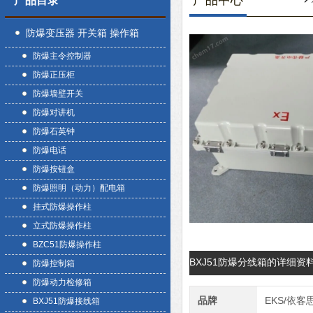
产品中心
产品目录
防爆变压器 开关箱 操作箱
防爆主令控制器
防爆正压柜
防爆墙壁开关
防爆对讲机
防爆石英钟
防爆电话
防爆按钮盒
防爆照明（动力）配电箱
挂式防爆操作柱
立式防爆操作柱
BZC51防爆操作柱
BXJ51防爆分线箱的详细资
防爆控制箱
防爆动力检修箱
品牌
EKS/依客
BXJ51防爆接线箱