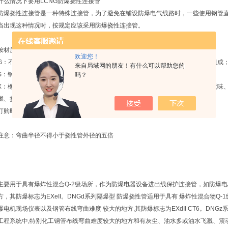
什么情况下要用LCNG防爆挠性连接管
防爆挠性连接管是一种特殊连接管，为了避免在铺设防爆电气线路时，一些使用钢管
当出现这种情况时，按规定应该采用防爆挠性连接管。
按材质分类：
BNG-20*700防爆挠性连接管
欢迎您！
G：不锈钢挠性连接管 由内外不锈钢螺纹接头、不锈钢波纹管外包不锈钢网管等组成
来自局域网的朋友！有什么可以帮助您的
S：钢丝管 由碳钢制成的内外螺纹接头、内衬钢丝网管加强的橡胶管等组成；
吗？
X：橡胶管 由碳钢制成的内外螺纹接头、金属软管外包PVC管等组成。具有无毒无味
燃、挠性良好等优点。
订购时请注明防爆挠性连接管的材质、通径、管螺纹规格、长度等。
注意：弯曲半径不得小于挠性管外径的五倍
主要用于具有爆炸性混合Q-2级场所，作为防爆电器设备进出线保护连接管，如防爆电
方，其防爆标志为EXeII。DNGd系列隔爆型 防爆挠性管适用于具有 爆炸性混合物
爆电机现场仪表以及钢管布线弯曲难度 较大的地方,其防爆标志为EXdII CT6。DNG
工程系统中,特别化工钢管布线弯曲难度较大的地方和有灰尘、油水多或油水飞溅、震