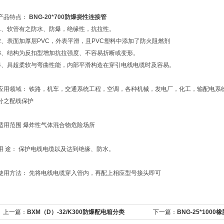
产品特点：
BNG-20*700防爆挠性连接管
1、软管有之防水、防爆，绝缘性，抗拉性。
2、表面加厚层PVC，外表平滑，且PVC塑料中添加了防火阻燃剂
3、结构为反扣型增加抗拉强度、不容易折断或变形。
4、具超柔软与弯曲性能，内部平滑构造在穿引电线电缆时及容易。
应用领域： 铁路，机车，交通系统工程，空调，各种机械，发电厂，化工，输配电系
分之配线保护
适用范围 爆炸性气体混合物危险场所
用 途： 保护电线电缆以及达到绝缘、防水。
使用方法： 先将电线电缆穿入管内，再配上相应型号接头即可
上一篇：
BXM（D）-32/K300防爆配电箱分类
下一篇：
BNG-25*10