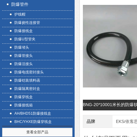
防爆管件
护线帽
防爆挠性连接管
防爆接线盒
防爆U型管夹
防爆堵头
防爆管接头
防爆活接头
防爆电缆密封接头
防爆铠装填料函
防爆隔离密封盒
防爆穿线盒
BNG-20*10001米长的
防爆接线箱
AH/BHD51防爆接线盒
品牌
EKS/依客
BHC/YHXE防爆穿线盒
查看全部产品