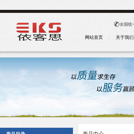
全国统
网站首页
关于我们