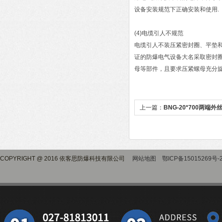
设备安装规范下正确安装和使用.
(4)电缆引人不规范
电缆引人不装压紧密封圈、平垫
证的防爆电气设备大名采取密封
母等部件，且要求压紧螺母充分
上一篇：
BNG-20*700两端
COPYRIGHT @ 2016 依客思防爆科技有限公司
网站地图
鄂ICP备15015269号-