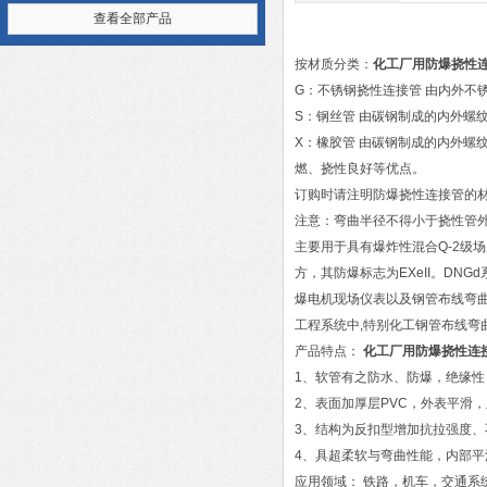
查看全部产品
按材质分类：
化工厂用防爆挠性
G：不锈钢挠性连接管 由内外不
S：钢丝管 由碳钢制成的内外螺
X：橡胶管 由碳钢制成的内外螺
燃、挠性良好等优点。
订购时请注明防爆挠性连接管的
注意：弯曲半径不得小于挠性管
主要用于具有爆炸性混合Q-2级
方，其防爆标志为EXeII。DN
爆电机现场仪表以及钢管布线弯曲难度
工程系统中,特别化工钢管布线弯
产品特点：
化工厂用防爆挠性连
1、软管有之防水、防爆，绝缘性
2、表面加厚层PVC，外表平滑
3、结构为反扣型增加抗拉强度、
4、具超柔软与弯曲性能，内部
应用领域： 铁路，机车，交通