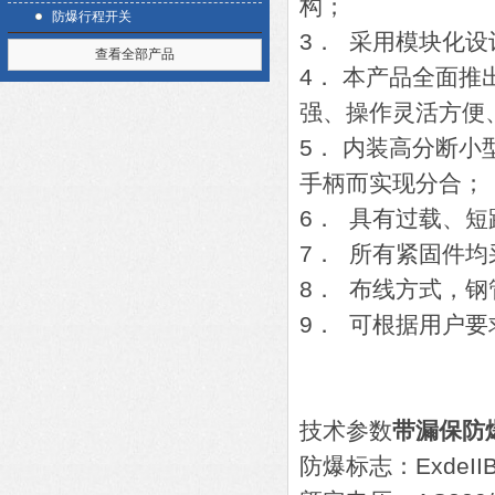
构；
防爆行程开关
3． 采用模块化
查看全部产品
4． 本产品全面
强、操作灵活方便
5． 内装高分断
手柄而实现分合；
6． 具有过载、
7． 所有紧固件均
8． 布线方式，
9． 可根据用户
技术参数
带漏保防
防爆标志：ExdeIIBT4