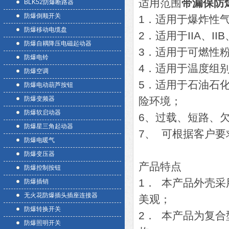
适用范围
带漏保防
BLK52防爆断路器
防爆倒顺开关
1．适用于爆炸性
防爆移动电缆盘
2．适用于IIA、I
防爆自耦降压电磁起动器
3．适用于可燃性粉
防爆电铃
4．适用于温度组别
防爆空调
5．适用于石油石
防爆电动葫芦按钮
防爆变频器
险环境；
防爆软启动器
6、过载、短路、
防爆星三角起动器
7、 可根据客户
防爆电暖气
防爆变压器
产品特点
防爆控制按钮
1． 本产品外壳
防爆插销
无火花防爆插头插座连接器
美观；
防爆转换开关
2． 本产品为复
防爆照明开关