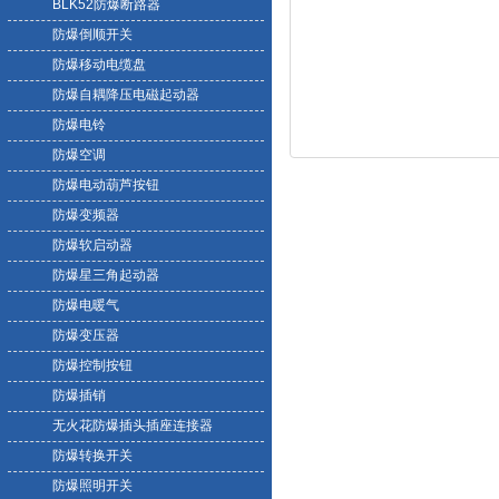
BLK52防爆断路器
防爆倒顺开关
防爆移动电缆盘
防爆自耦降压电磁起动器
防爆电铃
防爆空调
防爆电动葫芦按钮
防爆变频器
防爆软启动器
防爆星三角起动器
防爆电暖气
防爆变压器
防爆控制按钮
防爆插销
无火花防爆插头插座连接器
防爆转换开关
防爆照明开关