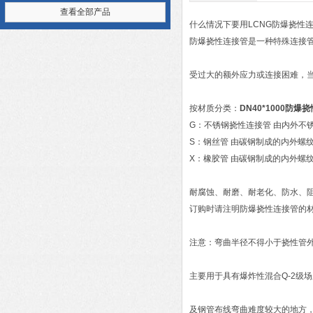
查看全部产品
什么情况下要用LCNG防爆挠性
防爆挠性连接管是一种特殊连接
受过大的额外应力或连接困难，
按材质分类：
DN40*1000防爆
G：不锈钢挠性连接管 由内外不
S：钢丝管 由碳钢制成的内外螺
X：橡胶管 由碳钢制成的内外螺
耐腐蚀、耐磨、耐老化、防水、
订购时请注明防爆挠性连接管的
注意：弯曲半径不得小于挠性管
主要用于具有爆炸性混合Q-2级
及钢管布线弯曲难度较大的地方，其