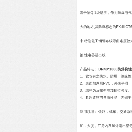
混合物Q-1级场所，作为防爆电
大的地方,其防爆标志为EXdII 
中,特别化工钢管布线弯曲难度
蚀 性电器进出线
产品特点：
DN40*1000防爆挠
1、软管有之防水、防爆，绝缘性
2、表面加厚层PVC，外表平滑
3、结构为反扣型增加抗拉强度、
4、具超柔软与弯曲性能，内部
应用领域： 铁路，机车，交通
舶，大厦，厂房内及屋外露出部