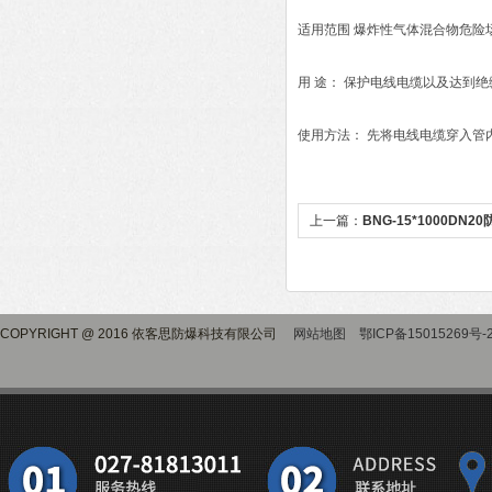
适用范围 爆炸性气体混合物危险
用 途： 保护电线电缆以及达到
使用方法： 先将电线电缆穿入管
上一篇：
BNG-15*1000DN
COPYRIGHT @ 2016 依客思防爆科技有限公司
网站地图
鄂ICP备15015269号-