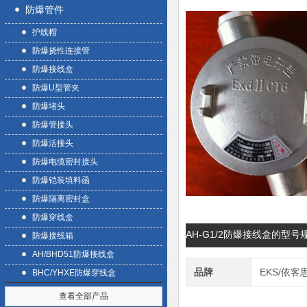
防爆管件
护线帽
防爆挠性连接管
防爆接线盒
防爆U型管夹
防爆堵头
防爆管接头
防爆活接头
防爆电缆密封接头
防爆铠装填料函
防爆隔离密封盒
防爆穿线盒
AH-G1/2防爆接线盒的型
防爆接线箱
AH/BHD51防爆接线盒
品牌
EKS/依客
BHC/YHXE防爆穿线盒
查看全部产品