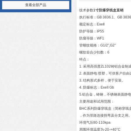
查看全部产品
技术参数
1寸防爆穿线盒直销
执行标准：GB 3836.1、GB 3836
额定标志：ExeⅡ
防护等级：IP55
防腐等级：WF1
管螺纹规格：G1/2”,G2”
螺纹齿合少扣数：6
特点：
1. 采用高强度ZL102铸铝合金制
2. 表面静电 喷塑，可供客户自由
3. 结构形式多样，便于安装。
4. 防爆标志：ExeII Gb
5.铝合金，铸钢，不锈钢表面静
主要用途和试用范围：
BHC系列防爆穿线盒（简称穿线
，作为管路连接拐弯及分支之用
环境气压80-110kpa
周围环境温度为-20-+40°C