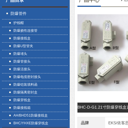
产品中心
产品目录
防爆管件
护线帽
防爆挠性连接管
防爆接线盒
防爆U型管夹
防爆堵头
防爆管接头
防爆活接头
防爆电缆密封接头
防爆铠装填料函
防爆隔离密封盒
防爆穿线盒
BHC-D-G1.21寸防爆穿
防爆接线箱
AH/BHD51防爆接线盒
品牌
EKS/依客
BHC/YHXE防爆穿线盒