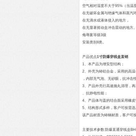
空气相对湿度不大于95%（当温度
在无破坏金属与绝缘气体和蒸汽
在无滴水或液体侵入的地方，
在无显著摇动盒冲击震动的地方
侮辱案等级3级
安装类别II类。
产品优点
1寸防爆穿线盒直销
1、本产品为增安型结构；
2、外壳为铸铝合金，采用的高
，内部无气泡、无砂眼，抗冲击性
3、产品外壳行高速抛丸清理，
、抗静电性能；
4、产品体与盖的结合面采用橡皮
5、结构形式多样，客户可按需选
该产品材质为铸钢材质，客户可
主要技术参数:防爆直通穿线盒BHC-G